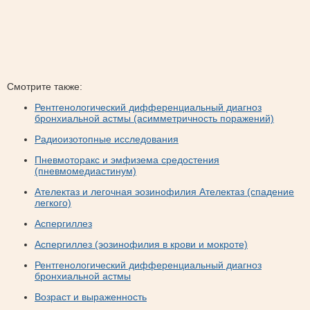
Смотрите также:
Рентгенологический дифференциальный диагноз
бронхиальной астмы (асимметричность поражений)
Радиоизотопные исследования
Пневмоторакс и эмфизема средостения
(пневмомедиастинум)
Ателектаз и легочная эозинофилия Ателектаз (спадение
легкого)
Аспергиллез
Аспергиллез (эозинофилия в крови и мокроте)
Рентгенологический дифференциальный диагноз
бронхиальной астмы
Возраст и выраженность