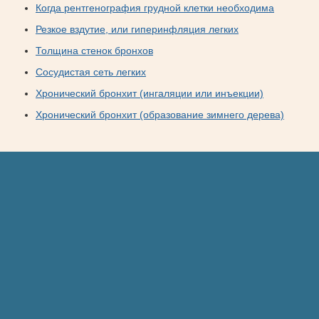
Когда рентгенография грудной клетки необходима
Резкое вздутие, или гиперинфляция легких
Толщина стенок бронхов
Сосудистая сеть легких
Хронический бронхит (ингаляции или инъекции)
Хронический бронхит (образование зимнего дерева)