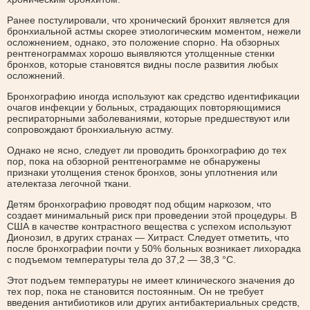
Ранее постулировали, что хронический бронхит является для
бронхиальной астмы скорее этиологическим моментом, нежели
осложнением, однако, это положение спорно. На обзорных
рентгенограммах хорошо выявляются утолщенные стенки
бронхов, которые становятся видны после развития любых
осложнений.
Бронхографию иногда используют как средство идентификации
очагов инфекции у больных, страдающих повторяющимися
респираторными заболеваниями, которые предшествуют или
сопровождают бронхиальную астму.
Однако не ясно, следует ли проводить бронхографию до тех
пор, пока на обзорной рентгенограмме не обнаружены
признаки утолщения стенок бронхов, зоны уплотнения или
ателектаза легочной ткани.
Детям бронхографию проводят под общим наркозом, что
создает минимальный риск при проведении этой процедуры. В
США в качестве контрастного вещества с успехом используют
Дионозил, в других странах — Хитраст. Следует отметить, что
после бронхографии почти у 50% больных возникает лихорадка
с подъемом температуры тела до 37,2 — 38,3 °С.
Этот подъем температуры не имеет клинического значения до
тех пор, пока не становится постоянным. Он не требует
введения антибиотиков или других антибактериальных средств,