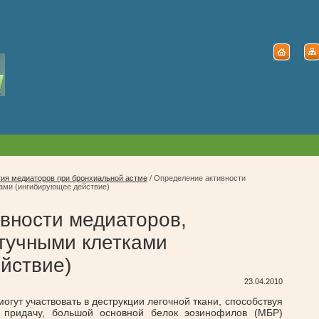
ия медиаторов при бронхиальной астме
/
Определение активности
ами (ингибирующее действие)
вности медиаторов,
тучными клетками
йствие)
23.04.2010
гут участвовать в деструкции легочной ткани, способствуя
придачу, большой основной белок эозинофилов (МБР)