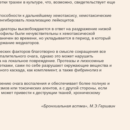
тки трахеи в культуре, что, возможно, свидетельствует еще
пособности к дальнейшему хемотаксису, хемотаксические
ингибировать локализацию лейкоцитов.
едиаторы высвобождаются в ответ на раздражение низкой
офилы были нечувствительны к хемотаксической
раничен во времени, но укладывается в период, в который
ержание медиаторов.
еских факторов благотворно в смысле сокращения все
алительного очага, однако это может нарушить
а на локальное повреждение. Протеазы и лизосомные
тками, сами по себе разрушают окружающие вещества и
ного каскада, как комплемент, а также фибринолиз и
ирению очага воспаления и обеспечивает более полную и
ов или токсических агентов, а с другой стороны, если
 может привести к деструкции тканей, хроническому
«Бронхиальная астма», М.Э.Гершвин