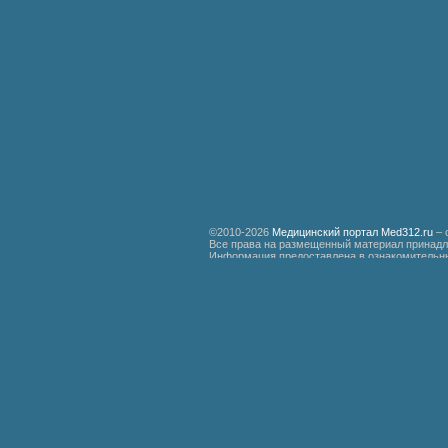
©2010-2026
Медицинский портал Med312.ru
– 
Все права на размещенный материал принадл
Информация предоставлена в ознакомительны
специалистам.
Мед312.ру
Организация медицинской помощи больным ревматизмом
Бронхиальная астма
Болезнь Дауна
Акушерство
Руководство по медицинской психологии
Функциональные системы организма доноров гипериммунной плазмы
Эндемическая зобная болезнь
Гипертоническая болезнь
Почечно-каменная болезнь
Неотложная хирургическая помощь при травмах