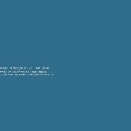
создан в городе «312» – Бишкеке.
ежат их законным владельцам.
х целях, за лечением обратитесь к