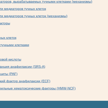
аторов, вырабатываемых тучными клетками (механизмы)
ти медиаторов тучных клеток
ти медиаторов тучных клеток (механизмы)
акторы
ных клеток
тучными клетками
овой кислоты
анция анафилаксии (SRS-A)
циты (PAF)
кий фактор анафилаксии (ECF)
фильные хематоксические факторы (HMW-NCF)