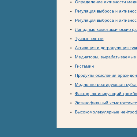
Определение активности меди
Регуляция выброса и активнос
Регуляция выброса и активнос
Липидные хемотаксические ф
Тучные клетки
Активация и дегрануляция туч
Медиаторы, вырабатываемые 
Гистамин
Продукты окисления арахидон
Медленно реагирующая субст
Фактор, активирующий тромбо
Эозинофильный хематоксичес
Высокомолекулярные нейтро