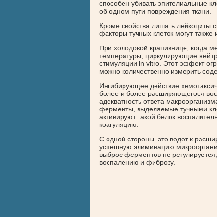
способен убивать эпителиальные кле
об одном пути повреждения ткани.
Кроме свойства лишать лейкоциты с
факторы тучных клеток могут также 
При холодовой крапивнице, когда м
температуры, циркулирующие нейтр
стимуляции in vitro. Этот эффект ог
можно количественно измерить сод
Ингибирующее действие хемотаксич
более и более расширяющегося восп
адекватность ответа макроорганизм
ферменты, выделяемые тучными кле
активируют такой белок воспалитель
коагуляцию.
С одной стороны, это ведет к расш
успешную элиминацию микроорганизм
выброс ферментов не регулируется,
воспалению и фиброзу.