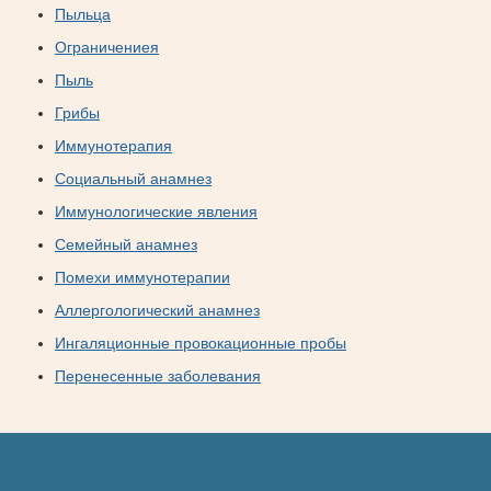
Пыльца
Ограничениея
Пыль
Грибы
Иммунотерапия
Социальный анамнез
Иммунологические явления
Семейный анамнез
Помехи иммунотерапии
Аллергологический анамнез
Ингаляционные провокационные пробы
Перенесенные заболевания