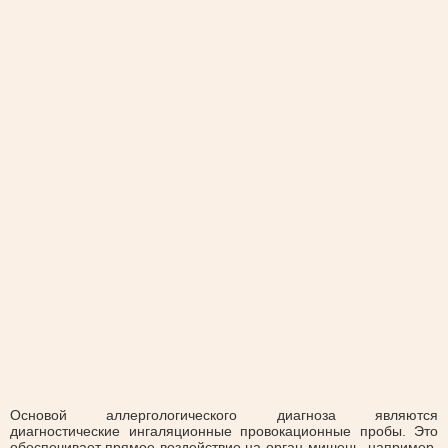
Основой аллергологического диагноза являются
диагностические ингаляционные провокационные пробы. Это
обеспечивает прямое воздействие на орган-мишень, например,