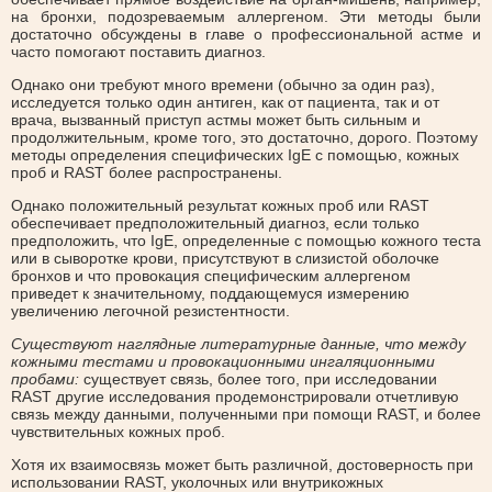
на бронхи, подозреваемым аллергеном. Эти методы были
достаточно обсуждены в главе о профессиональной астме и
часто помогают поставить диагноз.
Однако они требуют много времени (обычно за один раз),
исследуется только один антиген, как от пациента, так и от
врача, вызванный приступ астмы может быть сильным и
продолжительным, кроме того, это достаточно, дорого. Поэтому
методы определения специфических IgE с помощью, кожных
проб и RAST более распространены.
Однако положительный результат кожных проб или RAST
обеспечивает предположительный диагноз, если только
предположить, что IgE, определенные с помощью кожного теста
или в сыворотке крови, присутствуют в слизистой оболочке
бронхов и что провокация специфическим аллергеном
приведет к значительному, поддающемуся измерению
увеличению легочной резистентности.
Существуют наглядные литературные данные, что между
кожными тестами и провокационными ингаляционными
пробами:
существует связь, более того, при исследовании
RAST другие исследования продемонстрировали отчетливую
связь между данными, полученными при помощи RAST, и более
чувствительных кожных проб.
Хотя их взаимосвязь может быть различной, достоверность при
использовании RAST, уколочных или внутрикожных