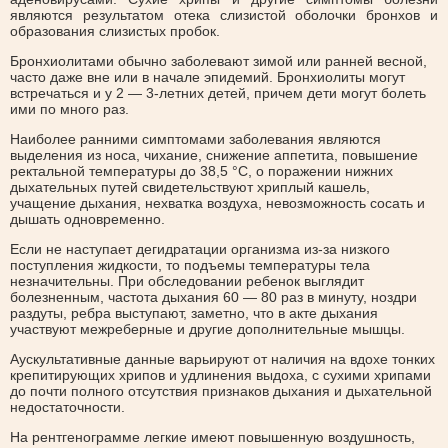
являются результатом отека слизистой оболочки бронхов и
образования слизистых пробок.
Бронхиолитами обычно заболевают зимой или ранней весной,
часто даже вне или в начале эпидемий. Бронхиолиты могут
встречаться и у 2 — 3-летних детей, причем дети могут болеть
ими по много раз.
Наиболее ранними симптомами заболевания являются
выделения из носа, чихание, снижение аппетита, повышение
ректальной температуры до 38,5 °С, о поражении нижних
дыхательных путей свидетельствуют хриплый кашель,
учащение дыхания, нехватка воздуха, невозможность сосать и
дышать одновременно.
Если не наступает дегидратации организма из-за низкого
поступления жидкости, то подъемы температуры тела
незначительны. При обследовании ребенок выглядит
болезненным, частота дыхания 60 — 80 раз в минуту, ноздри
раздуты, ребра выступают, заметно, что в акте дыхания
участвуют межреберные и другие дополнительные мышцы.
Аускультативные данные варьируют от наличия на вдохе тонких
крепитирующих хрипов и удлинения выдоха, с сухими хрипами
до почти полного отсутствия признаков дыхания и дыхательной
недостаточности.
На рентгенограмме легкие имеют повышенную воздушность,