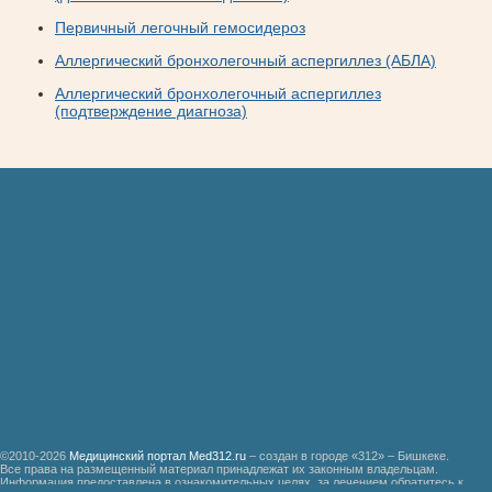
Первичный легочный гемосидероз
Аллергический бронхолегочный аспергиллез (АБЛА)
Аллергический бронхолегочный аспергиллез
(подтверждение диагноза)
©2010-2026
Медицинский портал Med312.ru
– создан в городе «312» – Бишкеке.
Все права на размещенный материал принадлежат их законным владельцам.
Информация предоставлена в ознакомительных целях, за лечением обратитесь к