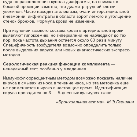
судя по расположению купола диафрагмы, на снимках в
боковой проекции заметно, что диаметр грудной клетки
увеличен. Часто находят ателектазы, очаги интерстициальной
пневмонии, инфильтраты в области ворот легкого и утолщение
стенок бронхов. Формула крови не изменена.
При изучении газового состава крови в артериальной крови
выявляют гипоксемию, но гиперкапнии не наблюдают до тех
пор, пока частота дыхания остается около 60 раз в минуту.
Специфичность возбудителя возможно определить только
после выделения вируса или новых диагностических экспресс-
методов.
Серологическая реакция фиксации комплемента
—
ненадежный тест, особенно у младенцев.
Иммунофлюоресцентным методом возможно показать наличие
вируса в смывах из носа в течение часа, но эта методика еще
не применяется широко в настоящее время. Идентификация
вируса проводится на 3 — 5-дневных культурах ткани.
«Бронхиальная астма», М.Э.Гершвин