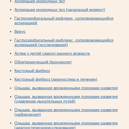
Аспирация инородных тел
Аспирация инородных тел (начальный момент)
Гастроэзофагальный рефлюкс, сопровождающийся
аспирацией
Вирус
Гастроэзофагальный рефлюкс, сопровождающийся
аспирацией (исследования)
Астма у детей самого раннего возраста
Облитерирующий бронхиолит
Кистозный фиброз
Кистозный фиброз (диагностика и лечение)
Одышка, вызванная врожденными пороками развития
Одышка, вызванная врожденными пороками развития
(сдавление дыхательных путей)
Одышка, вызванная врожденными пороками развития
(наблюдения)
Одышка, вызванная врожденными пороками развития
(диагностическоеисследование)