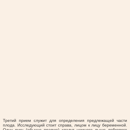
Третий прием служит для определения предлежащей части
плода. Исследующий стоит справа, лицом к лицу беременной.
Одну руку (обычно правую) кладут немного выше лобкового