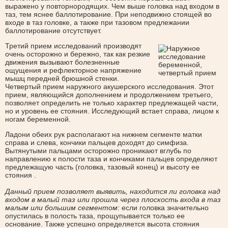
выражено у повторнородящих. Чем выше головка над входом в
таз, тем яснее баллотирование. При неподвижно стоящей во
входе в таз головке, а также при тазовом предлежании
баллотирование отсутствует.
Третий прием исследований производят
очень осторожно и бережно, так как резкие
движения вызывают болезненные
ощущения и рефлекторное напряжение
мышц передней брюшной стенки.
Четвертый прием наружного акушерского исследования. Этот
прием, являющийся дополнением и продолжением третьего,
позволяет определить не только характер предлежащей части,
но и уровень ее стояния. Исследующий встает справа, лицом к
ногам беременной.
Ладони обеих рук располагают на нижнем сегменте матки
справа и слева, кончики пальцев доходят до симфиза.
Вытянутыми пальцами осторожно проникают вглубь по
направлению к полости таза и кончиками пальцев определяют
предлежащую часть (головка, тазовый конец) и высоту ее
стояния .
Данный прием позволяет выявить, находится ли головка над
входом в малый таз или прошла через плоскость входа в таз
малым или большим сегментом:
если головка значительно
опустилась в полость таза, прощупывается только ее
основание. Также успешно определяется высота стояния