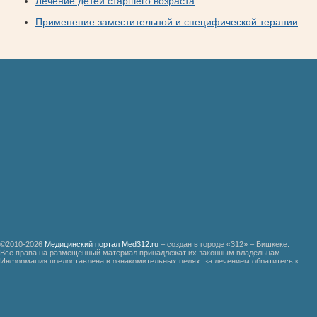
Лечение детей старшего возраста
Применение заместительной и специфической терапии
©2010-2026
Медицинский портал Med312.ru
– создан в городе «312» – Бишкеке.
Все права на размещенный материал принадлежат их законным владельцам.
Информация предоставлена в ознакомительных целях, за лечением обратитесь к
специалистам.
Мед312.ру
Организация медицинской помощи больным ревматизмом
Бронхиальная астма