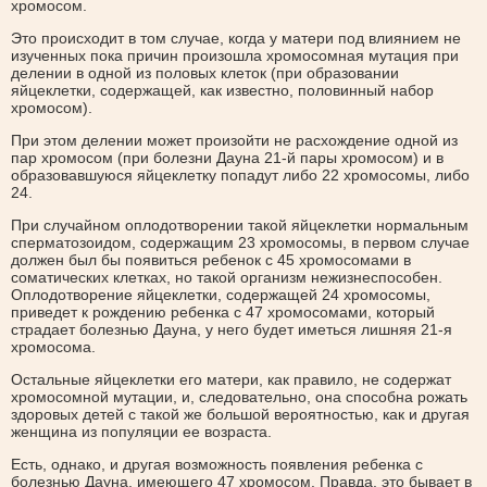
хромосом.
Это происходит в том случае, когда у матери под влиянием не
изученных пока причин произошла хромосомная мутация при
делении в одной из половых клеток (при образовании
яйцеклетки, содержащей, как известно, половинный набор
хромосом).
При этом делении может произойти не расхождение одной из
пар хромосом (при болезни Дауна 21-й пары хромосом) и в
образовавшуюся яйцеклетку попадут либо 22 хромосомы, либо
24.
При случайном оплодотворении такой яйцеклетки нормальным
сперматозоидом, содержащим 23 хромосомы, в первом случае
должен был бы появиться ребенок с 45 хромосомами в
соматических клетках, но такой организм нежизнеспособен.
Оплодотворение яйцеклетки, содержащей 24 хромосомы,
приведет к рождению ребенка с 47 хромосомами, который
страдает болезнью Дауна, у него будет иметься лишняя 21-я
хромосома.
Остальные яйцеклетки его матери, как правило, не содержат
хромосомной мутации, и, следовательно, она способна рожать
здоровых детей с такой же большой вероятностью, как и другая
женщина из популяции ее возраста.
Есть, однако, и другая возможность появления ребенка с
болезнью Дауна, имеющего 47 хромосом. Правда, это бывает в