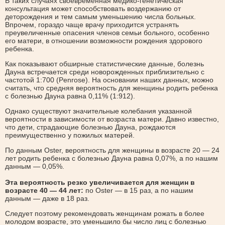
В таких случаях своевременная медико-генетическая
консультация может способствовать воздержанию от
деторождения и тем самым уменьшению числа больных.
Впрочем, гораздо чаще врачу приходится устранять
преувеличенные опасения членов семьи больного, особенно
его матери, в отношении возможности рождения здорового
ребенка.
Как показывают обширные статистические данные, болезнь
Дауна встречается среди новорожденных приблизительно с
частотой 1:700 (Penrose). На основании наших данных, можно
считать, что средняя вероятность для женщины родить ребенка
с болезнью Дауна равна 0,11% (1:912).
Однако существуют значительные колебания указанной
вероятности в зависимости от возраста матери. Давно известно,
что дети, страдающие болезнью Дауна, рождаются
преимущественно у пожилых матерей.
По данным Oster, вероятность для женщины в возрасте 20 — 24
лет родить ребенка с болезнью Дауна равна 0,07%, а по нашим
данным — 0,05%.
Эта вероятность резко увеличивается для женщин в
возрасте 40 — 44 лет:
по Oster — в 15 раз, а по нашим
данным — даже в 18 раз.
Следует поэтому рекомендовать женщинам рожать в более
молодом возрасте, это уменьшило бы число лиц с болезнью