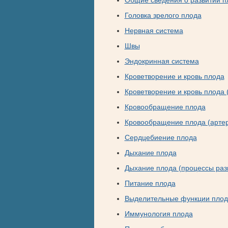
Общие сведения о развитии п
Головка зрелого плода
Нервная система
Швы
Эндокринная система
Кроветворение и кровь плода
Кроветворение и кровь плода 
Кровообращение плода
Кровообращение плода (арте
Сердцебиение плода
Дыхание плода
Дыхание плода (процессы раз
Питание плода
Выделительные функции плод
Иммунология плода