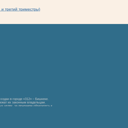
й и третий триместры)
создан в городе «312» – Бишкеке.
ежат их законным владельцам.
х целях, за лечением обратитесь к