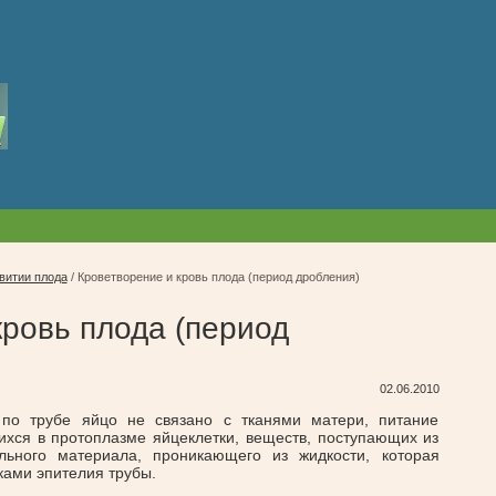
витии плода
/
Кроветворение и кровь плода (период дробления)
кровь плода (период
02.06.2010
по трубе яйцо не связано с тканями матери, питание
ихся в протоплазме яйцеклетки, веществ, поступающих из
ельного материала, проникающего из жидкости, которая
ками эпителия трубы.