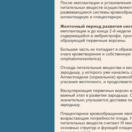
После имплантации и установления 
питательных веществ осуществляют
развивающиеся системы кровообращ
аллантоидную и плацентарную.
Желточный период развития сис
имплантации и до конца 2-й недели
содержащийся в эмбриотрофе, прон
образующий первичные ворсины.
Большая часть их попадает в обра
очаги кроветворения и собственную
omphalomesenterica).
Отсюда питательные вещества и ки
зародышу, у которого уже начались
Аллантоидное (хориальное) кровообр
угасания желточного, и продолжаетс
Васкуляризация первичных ворсин 
важный этап в развитии зародыша.
значительно улучшается доставка п
зародышу.
Плацентарное кровообращение явля
возрастающие потребности плода. Н
питательных веществ считают III м
основных структур и функций плацен