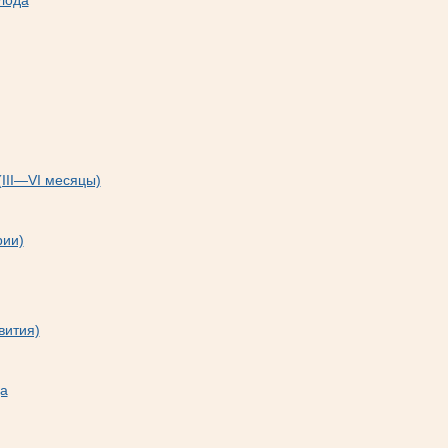
лода
(III—VI месяцы)
рии)
вития)
а