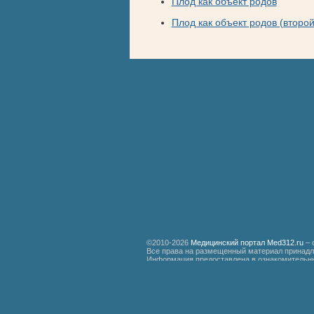
Плод как объект родов
Плод как объект родов (второ
©2010-2026
Медицинский портал Med312.ru
– 
Все права на размещенный материал принадл
Информация предоставлена в ознакомительны
специалистам.
Мед312.ру
Организация медицинской помощи больным ревматизмом
Бронхиальная астма