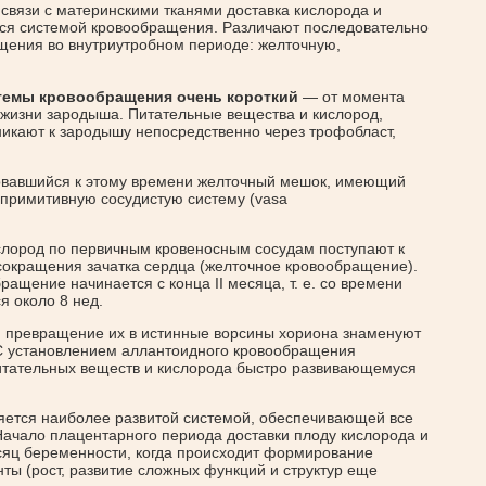
связи с материнскими тканями доставка кислорода и
ся системой кровообращения. Различают последовательно
ения во внутриутробном периоде: желточную,
темы кровообращения очень короткий
— от момента
 жизни зародыша. Питательные вещества и кислород,
икают к зародышу непосредственно через трофобласт,
зовавшийся к этому времени желточный мешок, имеющий
 примитивную сосудистую систему (vasa
слород по первичным кровеносным сосудам поступают к
 сокращения зачатка сердца (желточное кровообращение).
ащение начинается с конца II месяца, т. е. со времени
я около 8 нед.
и превращение их в истинные ворсины хориона знаменуют
 С установлением аллантоидного кровообращения
итательных веществ и кислорода быстро развивающемуся
ется наиболее развитой системой, обеспечивающей все
ачало плацентарного периода доставки плоду кислорода и
есяц беременности, когда происходит формирование
ты (рост, развитие сложных функций и структур еще