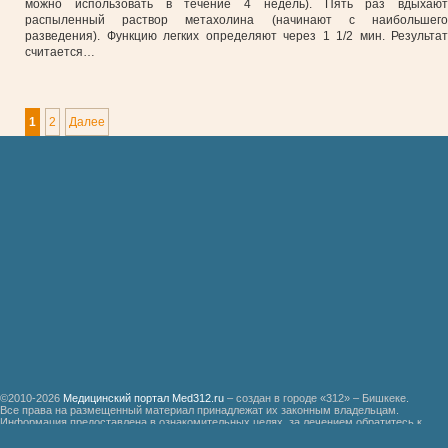
можно использовать в течение 4 недель). Пять раз вдыхают
распыленный раствор метахолина (начинают с наибольшего
разведения). Функцию легких определяют через 1 1/2 мин. Результат
считается…
1
2
Далее
©2010-2026
Медицинский портал Med312.ru
– создан в городе «312» – Бишкеке.
Все права на размещенный материал принадлежат их законным владельцам.
Информация предоставлена в ознакомительных целях, за лечением обратитесь к
специалистам.
Мед312.ру