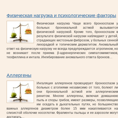
Физическая нагрузка и психологические факторы
Физическая нагрузка Чаще всего бронхоспазм у
больных бронхиальной астмой вызывается
физической нагрузкой. Кроме того, бронхоспазм в
результате физической нагрузки наблюдают у детей,
страдающих кистозным фиброзом, у больных сенной
лихорадкой и топическим дерматитом. Аномальный
ответ на физическую нагрузку не всегда предупреждается атропином, но
не возникает после приема β-адренергических симпатомиметиков,
теофиллина и интала. Ингибирование аномального ответа бронхов…
Аллергены
Ингаляция аллергенов провоцирует бронхоспазм у
больных с атопиями независимо от того, болеют ли
они бронхиальной астмой или аллергическим
ринитом. Многие аллергены, включая домашнюю
пыль и споры грибов, имеют размеры, позволяющие
им оседать в дыхательных путях, но большинство
важных аллергенов диаметром более 15 мкм накапливаются на
слизистой оболочке носоглотки. Фрагменты пыльцы и ее аэрозоли могут
достигать…