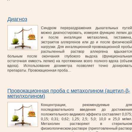
Диагноз
Синдром перераздражения дыхательных путей
можно диагностировать, измеряя функцию легких до
и после ингаляции метахолина, гистамина,
экстрактов аллергенов или до и после физической
нагрузки. Для ингаляционной провокационной пробы
распыленный раствор аллергена вдыхается
больным после окончания глубокого выдоха (функциональная
остаточная емкость легких) на протяжении всего полного вдоха (объем
вдоха). Использование дозиметра позволяет точно дозировать
препараты. Провокационная проба…
Провокационная проба с метахолином (ацетил-β-
метилхолином)
Концентрации, рекомендуемые для
последовательного введения до достижения
положительного видимого эффекта составляет 0,075;
0,15; 0,31; 0,62; 1,25; 2,5; 5,0; 10,0 и 25,0 мг/мл.
Метахолин растворяют в стерильном
физиологическом растворе (приготовленный раствор