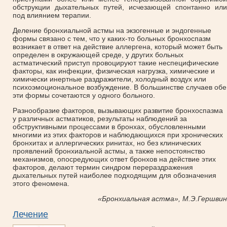
обструкции дыхательных путей, исчезающей спонтанно или
под влиянием терапии.
Деление бронхиальной астмы на экзогенные и эндогенные
формы связано с тем, что у каких-то больных бронхоспазм
возникает в ответ на действие аллергена, который может быть
определен в окружающей среде, у других больных
астматический приступ провоцируют такие неспецифические
факторы, как инфекции, физическая нагрузка, химические и
химически инертные раздражители, холодный воздух или
психоэмоциональное возбуждение. В большинстве случаев обе
эти формы сочетаются у одного больного.
Разнообразие факторов, вызывающих развитие бронхоспазма
у различных астматиков, результаты наблюдений за
обструктивными процессами в бронхах, обусловленными
многими из этих факторов и наблюдающихся при хронических
бронхитах и аллергических ринитах, но без клинических
проявлений бронхиальной астмы, а также непостоянство
механизмов, опосредующих ответ бронхов на действие этих
факторов, делают термин синдром перераздражения
дыхательных путей наиболее подходящим для обозначения
этого феномена.
«Бронхиальная астма», М.Э.Гершвин
Лечение