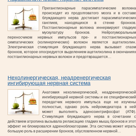
Преганглионарные парасимпатические волокна
происходят из продолговатого мозга и в составе
блуждающего нерва достигают парасимпатических
ганглиев, находящихся в стенке бронхов.
Постганглионарные волокна иннервируют гладкую
мускулатуру бронхов. Нейрогуморальным
переносчиком нервных импульсов пре- и постганглионарных
симпатических (холинергических) волокон является ацетилхолин.
Электрическая стимуляция блуждающего нерва вызывает спазм
бронхов, которое опосредуется выделением ацетилхолина в окончаниях
постганглионарных нервных волокон и предотвращается…
Нехолинергическая, неадренергическая
ингибирующая нервная система
Анатомия нехолинергической, неадренергической
ингибирующей нервной системы и ее специфический
передатчик нервного импульса еще не изучены
полностью, однако роль нейромедиатора в ней
может выполнять аденозинтрифосфат (АТФ).
Стимуляция блуждающего нерва в сочетании с
действием атропина вызывала релаксацию гладких мышц бронхов и этот
эффект не блокировался адреноблокаторами. Эта система может играть
большую роль в расширении бронхов, обусловленном нервной…