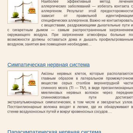
Наиболее эффективный метод лечения
аллергических заболеваний — избегать контакта с
аллергеном. Результат этой предосторожности
зависит от правильной идентификации
специфических аллергенов. Важно не контактировать
с веществами, раздражающими дыхательные пути и
с сигаретным дымом — самым распространенным загрязнением
окружающего воздуха. При загрязнении атмосферы больные по
возможности должны оставаться дома и дышать профильтрованным
воздухом, занятия вне помещения необходимо…
Cимпатическая нервная система
Аксоны нервных клеток, которые располагаются
главным образом в латеральном промежуточном
веществе серых столбов верхнегрудной части
спинного мозга (ТI — TIV), в виде преганглионарных
миелиновых нервных волокон через передние
спинномозговые пути достигают
экстрапульмонарных симпатических, в том числе и звездчатых узлов.
Постганглионарные волокна входят в легкие, где их обнаруживают в
стенке воздухоносных путей и вокруг кровеносных сосудов….
Парасимпатическая нервная система