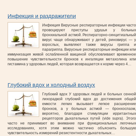
Инфекция и раздражители
Инфекция Вирусные респираторные инфекции часто
провоцируют приступы удушья у больных
бронхиальной астмой. Респираторно-синцитиальный
вирус чаще обнаруживают у детей, риновирус — у
взрослых, выявляют также вирусы гриппа и
парагриппа. Вирусные респираторные инфекции или
иммунизация живой ослабленной вакциной обусловливают временное
повышение чувствительности бронхов к ингаляции метахолина или
гистамина у здоровых людей, которая возвращается к норме через 4…
Глубокий вдох и холодный воздух
Глубокий вдох У здоровых людей и больных сенной
лихорадкой глубокий вдох до достижения общей
емкости легких вызывает легкое расширение
бронхов, а у больных астмой — бронхоспазм,
вероятно, благодаря стимуляции ирритантных
рецепторов дыхательных путей (vide supra). Этого
часто не принимают во внимание при функциональных легочных
исследованиях, хотя этим можно частично объяснить большую
чувствительность измерений резистентности дыхательных…