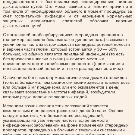
предрасполагает к бактериальному инфицированию нижних
дыхательных путей. Это может зависеть от многих причин и в
том числе от инфицирования больного в момент процедуры за
счет госпитальной инфекции и от нарушения нормальных
защитных механизмов слизистой оболочки верхних
дыхательных путей.
С ингаляцией неабсорбирующихся стероидных препаратов
(например, аэрозоля беклометазон дипропионата) связывают
увеличение частоты встречаемости кандидоза ротовой полости
и верхней части глотки, который встречается у 30 — 60%
больных, но обычно является локальной инфекцией (то есть
без признаков инвазии в ткани) и лечится местным
применением противогрибковых препаратов (промывание и
полоскание ротовой полости и глотки раствором нистатина).
С лечением больных фармакологическими дозами стероидов
(то есть большими, чем физиологические заместительные дозы
или больше 5 мг преднизона или его эквивалентов в день)
связывают возрастание частоты инфекций, возбудители
которых редко поражают здоровых людей.
Механизм возникновения этих осложнений является
комплексным и не рассматривается в данной главе. Однако
следует отметить, что большинство исследований,
указывающих на увеличение частоты встречаемости
инфекционных заболеваний на фоне применения стероидных
препаратов, проведено на больных с тяжелыми системными
заболеваниями (такими, как коллагеновые болезни или