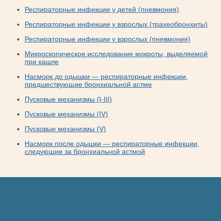
Респираторные инфекции у детей (пневмония)
Респираторные инфекции у взрослых (трахеобронхиты)
Респираторные инфекции у взрослых (пневмония)
Микроскопическое исследование мокроты, выделяемой
при кашле
Насморк до одышки — респираторные инфекции,
предшествующие бронхиальной астме
Пусковые механизмы (I-III)
Пусковые механизмы (IV)
Пусковые механизмы (V)
Насморк после одышки — респираторные инфекции,
следующие за бронхиальной астмой