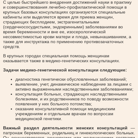
С целью быстрейшего внедрения достижений науки в практику
и совершенствования лечебно-профилактической помощи в
крупных базовых консультациях организуются специальные
кабинеты или выделяется время для приема женщин,
страдающих бесплодием, экстрагенитальными
(сердечнососудистыми, эндокринными) заболеваниями во
время беременности и вне ее, изосерологической
несовместимостью крови матери и плода, невынашиванием, а
также для инструктажа по применению противозачаточных
средств.
В крупных городах специальная помощь женщинам
оказывается также в медико-генетических консультациях.
Задачи медико-генетической консультации следующие:
диагностика генетически обусловленных заболеваний;
выявление, учет, динамическое наблюдение за лицами с
активно выраженными наследственными заболеваниями;
консультация больных, страдающих наследственными
болезнями, и их родственников по поводу возможности
появления у них больного потомства;
оказание консультативной помощи медицинским
учреждениям и отдельным врачам по вопросам
медицинской генетики.
Важный раздел деятельности женских консультаций
—
патронаж беременных, родильниц и гинекологических больных.
Он осуществляется акушерками или медицинскими сестрами