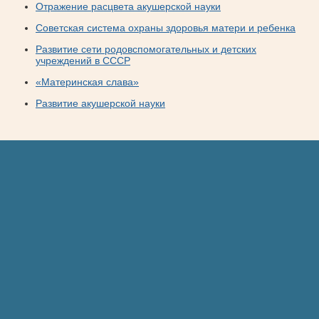
Отражение расцвета акушерской науки
Советская система охраны здоровья матери и ребенка
Развитие сети родовспомогательных и детских
учреждений в СССР
«Материнская слава»
Развитие акушерской науки