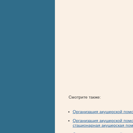
Смотрите также:
Организация акушерской пом
Организация акушерской пом
стационарная акушерская пом