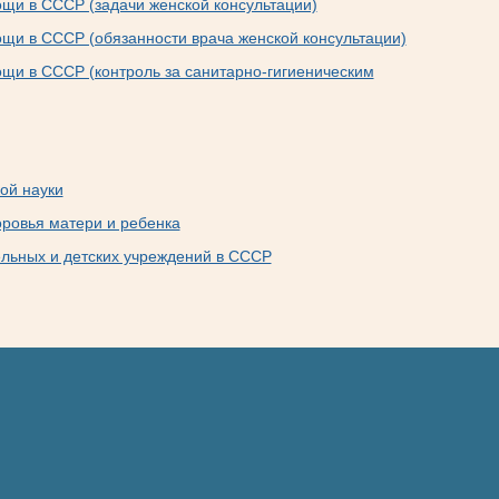
щи в СССР (задачи женской консультации)
щи в СССР (обязанности врача женской консультации)
щи в СССР (контроль за санитарно-гигиеническим
ой науки
оровья матери и ребенка
ельных и детских учреждений в СССР