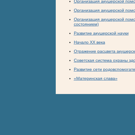
Организация акушерской помо
Организация акушерской помо
Организация акушерской помо
состоянием)
Развитие акушерской науки
Начало XX века
Отражение расцвета акушерск
Советская система охраны зд
Развитие сети родовспомогат
«Материнская слава»