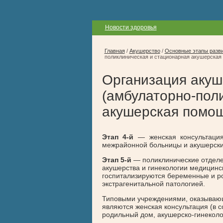
Новости здоровья
Главная
/
Акушерство
/
Основные этапы разв
поликлиническая и стационарная акушерская 
Организация аку
(амбулаторно-пол
акушерская помощ
Этап 4-й
— женская консультация 
межрайонной больницы и акушерски
Этап 5-й
— поликлинические отделен
акушерства и гинекологии медицинс
госпитализируются беременные и р
экстрагенитальной патологией.
Типовыми учреждениями, оказывающ
являются женская консультация (в с
родильный дом, акушерско-гинеколо