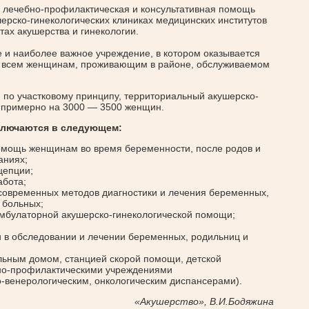
я лечебно-профилактическая и консультативная помощь
ерско-гинекологических клиниках медицинских институтов
тах акушерства и гинекологии.
и наиболее важное учреждение, в котором оказывается
 всем женщинам, проживающим в районе, обслуживаемом
я по участковому принципу, территориальный акушерско-
н примерно на 3000 — 3500 женщин.
ключаются в следующем:
омощь женщинам во время беременности, после родов и
аниях;
цепции;
абота;
 современных методов диагностики и лечения беременных,
 больных;
мбулаторной акушерско-гинекологической помощи;
 в обследовании и лечении беременных, родильниц и
ильным домом, станцией скорой помощи, детской
бно-профилактическими учреждениями
о-венерологическим, онкологическим диспансерами).
«Акушерство», В.И.Бодяжина