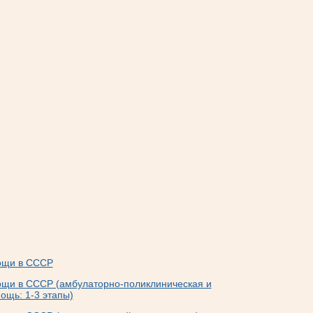
ощи в СССР
ощи в СССР (амбулаторно-поликлиническая и
ощь: 1-3 этапы)