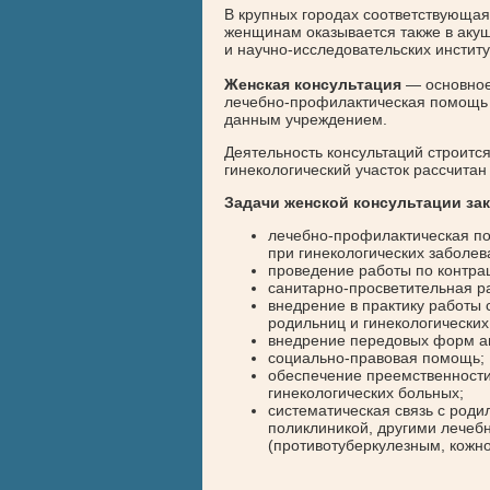
В крупных городах соответствующа
женщинам оказывается также в акуш
и научно-исследовательских институ
Женская консультация
— основное 
лечебно-профилактическая помощь
данным учреждением.
Деятельность консультаций строитс
гинекологический участок рассчита
Задачи женской консультации за
лечебно-профилактическая п
при гинекологических заболев
проведение работы по контра
санитарно-просветительная р
внедрение в практику работы
родильниц и гинекологических
внедрение передовых форм а
социально-правовая помощь;
обеспечение преемственности
гинекологических больных;
систематическая связь с род
поликлиникой, другими лече
(противотуберкулезным, кожн