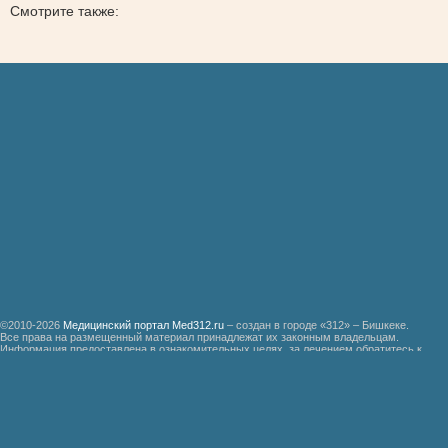
Смотрите также:
©2010-2026
Медицинский портал Med312.ru
– создан в городе «312» – Бишкеке.
Все права на размещенный материал принадлежат их законным владельцам.
Информация предоставлена в ознакомительных целях, за лечением обратитесь к
специалистам.
Мед312.ру
Организация медицинской помощи больным ревматизмом
Бронхиальная астма
Болезнь Дауна
Акушерство