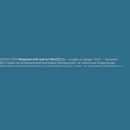
©2010-2026
Медицинский портал Med312.ru
– создан в городе «312» – Бишкеке.
Все права на размещенный материал принадлежат их законным владельцам.
Информация предоставлена в ознакомительных целях, за лечением обратитесь к
специалистам.
Мед312.ру
Организация медицинской помощи больным ревматизмом
Бронхиальная астма
Болезнь Дауна
Акушерство
Руководство по медицинской психологии
Функциональные системы организма доноров гипериммунной плазмы
Эндемическая зобная болезнь
Гипертоническая болезнь
Почечно-каменная болезнь
Неотложная хирургическая помощь при травмах
Руководство по патологической физиологии