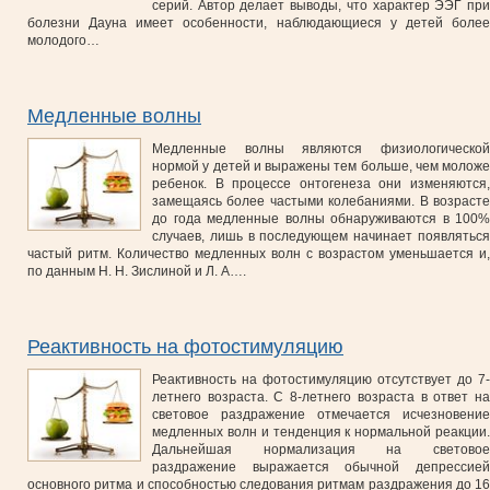
серий. Автор делает выводы, что характер ЭЭГ при
болезни Дауна имеет особенности, наблюдающиеся у детей более
молодого…
Медленные волны
Медленные волны являются физиологической
нормой у детей и выражены тем больше, чем моложе
ребенок. В процессе онтогенеза они изменяются,
замещаясь более частыми колебаниями. В возрасте
до года медленные волны обнаруживаются в 100%
случаев, лишь в последующем начинает появляться
частый ритм. Количество медленных волн с возрастом уменьшается и,
по данным Н. Н. Зислиной и Л. А….
Реактивность на фотостимуляцию
Реактивность на фотостимуляцию отсутствует до 7-
летнего возраста. С 8-летнего возраста в ответ на
световое раздражение отмечается исчезновение
медленных волн и тенденция к нормальной реакции.
Дальнейшая нормализация на световое
раздражение выражается обычной депрессией
основного ритма и способностью следования ритмам раздражения до 16