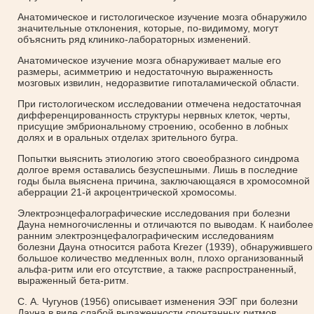
Анатомическое и гистологическое изучение мозга обнаружило
значительные отклонения, которые, по-видимому, могут
объяснить ряд клинико-лабораторных изменений.
Анатомическое изучение мозга обнаруживает малые его
размеры, асимметрию и недостаточную выраженность
мозговых извилин, недоразвитие гипоталамической области.
При гистологическом исследовании отмечена недостаточная
дифференцированность структуры нервных клеток, черты,
присущие эмбриональному строению, особенно в лобных
долях и в оральных отделах зрительного бугра.
Попытки выяснить этиологию этого своеобразного синдрома
долгое время оставались безуспешными. Лишь в последние
годы была выяснена причина, заключающаяся в хромосомной
аберрации 21-й акроцентрической хромосомы.
Электроэнцефалографические исследования при болезни
Дауна немногочисленны и отличаются по выводам. К наиболее
ранним электроэнцефалографическим исследованиям
болезни Дауна относится работа Krezer (1939), обнаружившего
большое количество медленных волн, плохо организованный
альфа-ритм или его отсутствие, а также распространенный,
выраженный бета-ритм.
С. А. Чугунов (1956) описывает изменения ЭЭГ при болезни
Дауна в виде слабой выраженности спонтанных ритмов,