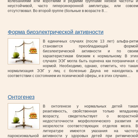
колебаниями или короткими и редкими группами низкой частоты и
неустойчивой, часто гиперсинхронной амплитуды, или совсем
отсутствовал. Во второй группе (больные в возрасте 8…
Форма биоэлектрической активности
В единичных случаях (после 13 лет) альфа-ритм
становится преобладающей формой
биоэлектрической активности и по своим
характеристикам близким к нормальному. В этих
случаях ЭЭГ могла быть оценена как пограничная с
нормой. Необходимо, однако, отметить, что такая
нормализация ЭЭГ у лиц с болезнью Дауна не находилась в
соответствии с состоянием их психической сферы, и в этих случаях…
Онтогенез
В онтогенезе у нормальных детей такая
реактивность, свойственная только младшему
возрасту, свидетельствует о возрастной
недостаточности морфологического развития и
незрелости соответствующих отделов мозга. В
литературе имеются указания на частоту
пароксизмальной активности у здоровых детей при ритмической