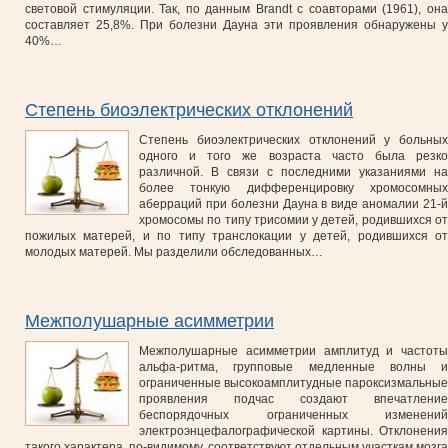
световой стимуляции. Так, по данным Brandt с соавторами (1961), она
составляет 25,8%. При болезни Дауна эти проявления обнаружены у
40%…
Степень биоэлектрических отклонений
Степень биоэлектрических отклонений у больных
одного и того же возраста часто была резко
различной. В связи с последними указаниями на
более тонкую дифференцировку хромосомных
аберраций при болезни Дауна в виде аномалии 21-й
хромосомы по типу трисомии у детей, родившихся от
пожилых матерей, и по типу транслокации у детей, родившихся от
молодых матерей. Мы разделили обследованных…
Межполушарные асимметрии
Межполушарные асимметрии амплитуд и частоты
альфа-ритма, групповые медленные волны и
ограниченные высокоамплитудные пароксизмальные
проявления подчас создают впечатление
беспорядочных ограниченных изменений
электроэнцефалографической картины. Отклонения
такого характера, по-видимому, соответствуют отдельным участкам мозга