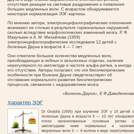
отсутствия реакции на световые раздражения и появления
больших медленных волн. С возрастом обнаруживается
некоторая нормализация ЭЭГ-картины.
По мнению автора, электроэнцефалографические отклонения
возникают не столько в результате гормональных нарушений,
сколько вследствие морфологических изменений мозга. Р. Ф.
Макулькин и А. М. Михайлова (1959)
электроэнцефалографические исследовали 12 детей с
болезнью Дауна в возрасте 4 — 7 лет.
Они отметили большое количество медленных волн,
преобладающих в лобных и затылочных отделах, наличие
нерегулярного по амплитуде и частоте альфа-ритма, а иногда
его отсутствие. Авторы полагают, что эти биоэлектрические
особенности при болезни Дауна свидетельствуют об
отставании нормального развития биоэлектрических
процессов, связанном с недоразвитием мозга.
«Болезнь Дауна», Е.Ф.Давиденкова
Характер ЭЭГ
Di Grutolla (1956) при изучении ЭЭГ у 10 детей с
болезнью Дауна в возрасте 6 — 10 лет обнаружил
плохо организованные основные ритмы с
амплитудами ниже нормальных и наличие
медленных волн 5 — 6 кол/сек в виде нерегулярных