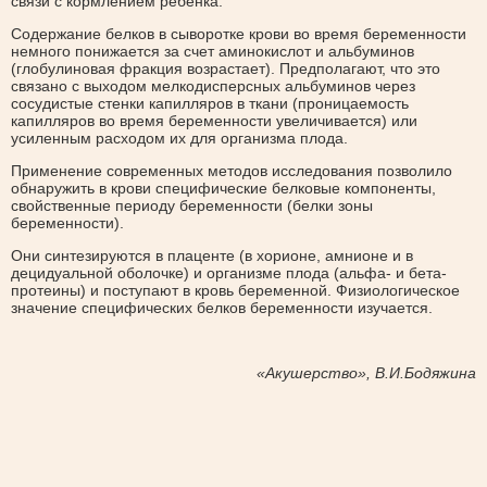
связи с кормлением ребенка.
Содержание белков в сыворотке крови во время беременности
немного понижается за счет аминокислот и альбуминов
(глобулиновая фракция возрастает). Предполагают, что это
связано с выходом мелкодисперсных альбуминов через
сосудистые стенки капилляров в ткани (проницаемость
капилляров во время беременности увеличивается) или
усиленным расходом их для организма плода.
Применение современных методов исследования позволило
обнаружить в крови специфические белковые компоненты,
свойственные периоду беременности (белки зоны
беременности).
Они синтезируются в плаценте (в хорионе, амнионе и в
децидуальной оболочке) и организме плода (альфа- и бета-
протеины) и поступают в кровь беременной. Физиологическое
значение специфических белков беременности изучается.
«Акушерство», В.И.Бодяжина