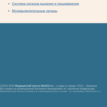
Система органов дыхания и пищеварения
Мочевыделительные органы
©2010-2026
Медицинский портал Med312.ru
– создан в городе «312» – Бишкеке.
Все права на размещенный материал принадлежат их законным владельцам.
Информация предоставлена в ознакомительных целях, за лечением обратитесь к
специалистам.
Мед312.ру
Организация медицинской помощи больным ревматизмом